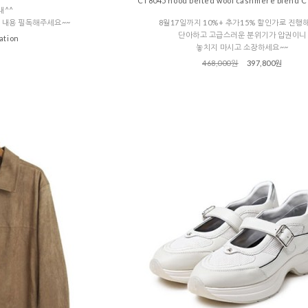
CT8045 hood belted wool cashmere blend
내^^
 내용 필독해주세요~~
8월17일까지 10%+ 추가15% 할인가로 진행
단아하고 고급스러운 분위기가 압권이니
ation
놓치지 마시고 소장하세요~~
468,000원
397,800원