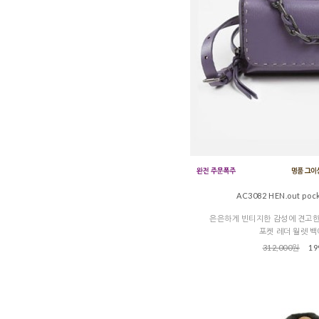
AC3082 HEN.out pock
은은하게 빈티지한 감성에 견고
포켓 레더 월렛 
312,000원
19