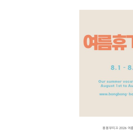
봉봉부띠끄 2026 여