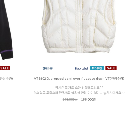
op(한정수량)
VT3602 D. cropped semi over fit goose down VT(한정수량)
역시즌 특가로 소량 진행해드려요^^
멋스럽고 고급스러우면서도 실용성 만점 아이템이니 놓치지마세요~~
298,000원
199,000원