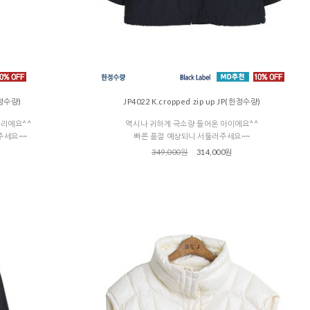
한정수량)
JP4022 K.cropped zip up JP(한정수량)
어리에요^^
역시나 귀하게 극소량 들어온 아이에요^^
주세요~~
빠른 품절 예상되니 서둘러주세요~~
349,000원
314,000원