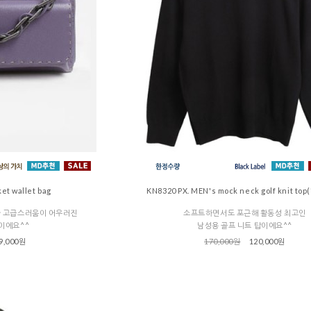
et wallet bag
KN8320 PX. MEN's mock neck golf knit t
한 고급스러움이 어우러진
소프트하면서도 포근해 활동성 최고인
백이에요^^
남성용 골프 니트 탑이에요^^
9,000원
170,000원
120,000원