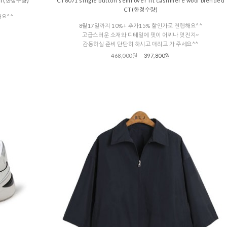
 CT(한정수량)
CT6071 single button semi over fit cashmere wool blended
CT(한정수량)
해요^^
8월17일까지 10%+ 추가15% 할인가로 진행해요^^
고급스러운 소재와 디테일에 핏이 어찌나 멋진지~
감동하실 준비 단단히 하시고 데리고 가 주세요^^
468,000원
397,800원