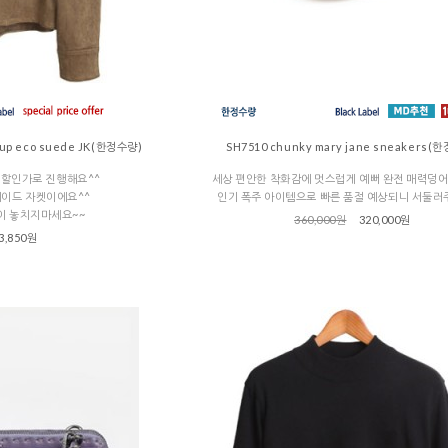
on up eco suede JK(한정수량)
SH7510 chunky mary jane sneakers(
% 할인가로 진행해요^^
세상 편안한 착화감에 멋스럽게 예뻐 완전 매력덩
웨이드 자켓이에요^^
인기 폭주 아이템으로 빠른 품절 예상되니 서둘러
이 놓치지마세요~~
360,000원
320,000원
3,850원