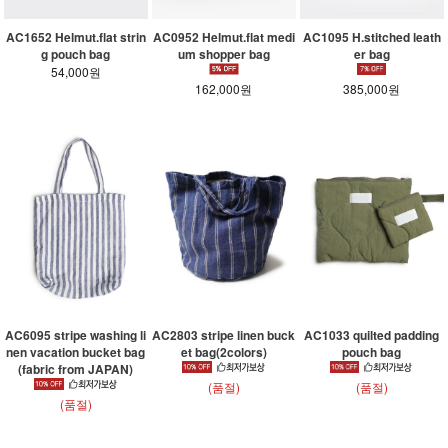
AC1652 Helmut.flat strin
AC0952 Helmut.flat medi
AC1095 H.stitched leath
g pouch bag
um shopper bag
er bag
54,000원
162,000원
385,000원
AC6095 stripe washing li
AC2803 stripe linen buck
AC1033 quilted padding
nen vacation bucket bag
et bag(2colors)
pouch bag
(fabric from JAPAN)
(품절)
(품절)
(품절)