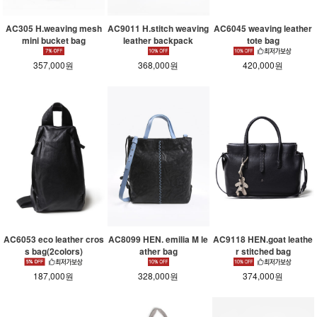
AC305 H.weaving mesh
AC9011 H.stitch weaving
AC6045 weaving leather
mini bucket bag
leather backpack
tote bag
357,000원
368,000원
420,000원
AC6053 eco leather cros
AC8099 HEN. emilia M le
AC9118 HEN.goat leathe
s bag(2colors)
ather bag
r stitched bag
187,000원
328,000원
374,000원