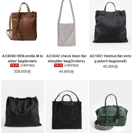
AC8098 HEN.emilia M le
AC3042 check linen flat
AC1651 Helmut.flat strin
ather bag(brown)
shoulder bag(2colors)
g pouch bag(small)
45,000원
328,000원
44,600원