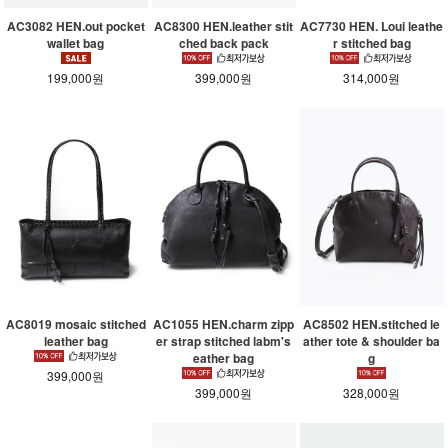
AC3082 HEN.out pocket
AC8300 HEN.leather stit
AC7730 HEN. Loui leathe
wallet bag
ched back pack
r stitched bag
199,000원
399,000원
314,000원
AC8019 mosaic stitched
AC1055 HEN.charm zipp
AC8502 HEN.stitched le
leather bag
er strap stitched labm's
ather tote & shoulder ba
eather bag
g
399,000원
399,000원
328,000원