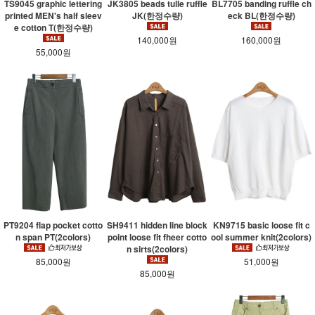
JK3805 beads tulle ruffle
TS9045 graphic lettering
BL7705 banding ruffle ch
JK(한정수량)
printed MEN's half sleev
eck BL(한정수량)
e cotton T(한정수량)
140,000원
160,000원
55,000원
KN9715 basic loose fit c
PT9204 flap pocket cotto
SH9411 hidden line block
ool summer knit(2colors)
n span PT(2colors)
point loose fit fheer cotto
n sirts(2colors)
51,000원
85,000원
85,000원