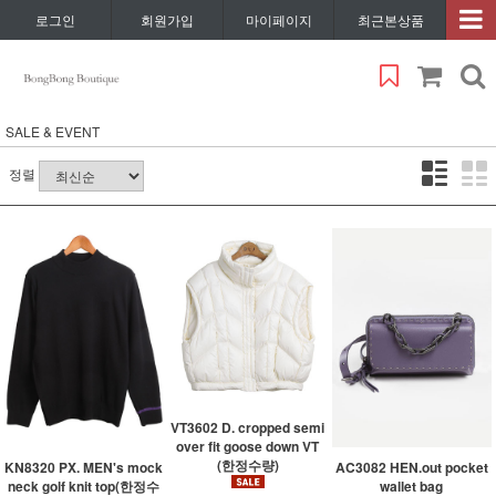
로그인
회원가입
마이페이지
최근본상품
SALE & EVENT
정렬
VT3602 D. cropped semi
over fit goose down VT
(한정수량)
KN8320 PX. MEN's mock
AC3082 HEN.out pocket
neck golf knit top(한정수
wallet bag