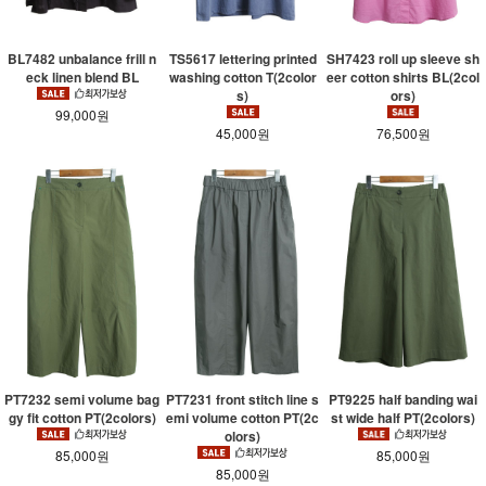
BL7482 unbalance frill n
TS5617 lettering printed
SH7423 roll up sleeve sh
eck linen blend BL
washing cotton T(2color
eer cotton shirts BL(2col
s)
ors)
99,000원
45,000원
76,500원
PT7232 semi volume bag
PT7231 front stitch line s
PT9225 half banding wai
gy fit cotton PT(2colors)
emi volume cotton PT(2c
st wide half PT(2colors)
olors)
85,000원
85,000원
85,000원