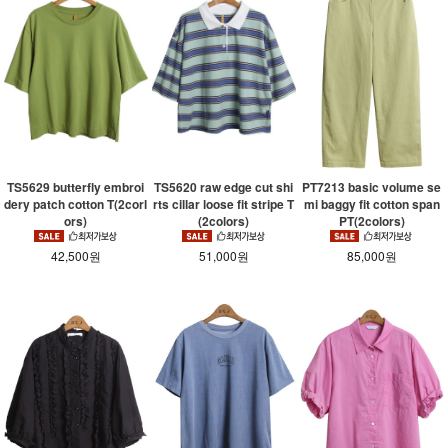
PT7213 basic volume se
TS5620 raw edge cut shi
TS5629 butterfly embroi
mi baggy fit cotton span
rts cillar loose fit stripe T
dery patch cotton T(2corl
PT(2colors)
(2colors)
ors)
85,000원
51,000원
42,500원