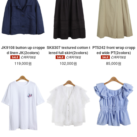
JK9108 button up croppe
SK8307 textured cotton t
PT5242 front wrap cropp
d linen JK(2colors)
iered full skirt(2colors)
ed wide PT(2colors)
119,000원
102,000원
85,000원