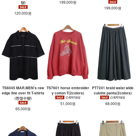
199,000원
량)
199,000원
120,000원
TS6045 MAR.MEN's raw
TS7601 horse embroider
PT7241 braid waist wide
edge line over fit T-shirts
y cotton T(2colors)
culotte pants(2colors)
(한정수량)
51,000원
68,000원
65,000원