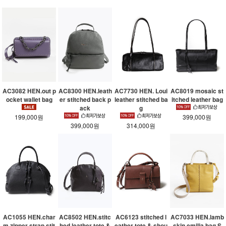
AC3082 HEN.out p
AC8300 HEN.leath
AC7730 HEN. Loui
AC8019 mosaic st
ocket wallet bag
er stitched back p
leather stitched ba
itched leather bag
ack
g
199,000원
399,000원
399,000원
314,000원
AC1055 HEN.char
AC8502 HEN.stitc
AC6123 stitched l
AC7033 HEN.lamb
m zipper strap stit
hed leather tote &
eather tote & shou
skin emilia bag S