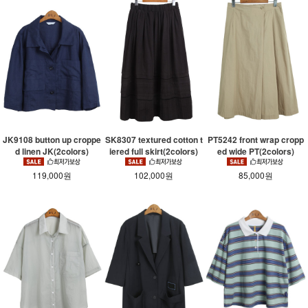
JK9108 button up croppe
SK8307 textured cotton t
PT5242 front wrap cropp
d linen JK(2colors)
iered full skirt(2colors)
ed wide PT(2colors)
119,000원
102,000원
85,000원