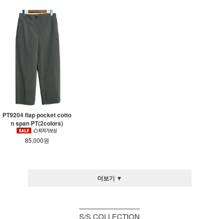
PT9204 flap pocket cotto
n span PT(2colors)
85,000원
더보기 ▼
S/S COLLECTION