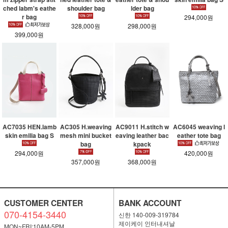
ched labm's eathe
shoulder bag
lder bag
r bag
294,000원
328,000원
298,000원
399,000원
AC7035 HEN.lamb
AC305 H.weaving
AC9011 H.stitch w
AC6045 weaving l
skin emilia bag S
mesh mini bucket
eaving leather bac
eather tote bag
bag
kpack
294,000원
420,000원
357,000원
368,000원
CUSTOMER CENTER
BANK ACCOUNT
070-4154-3440
신한 140-009-319784
제이케이 인터내셔날
MON~FRI:10AM-5PM