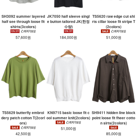
SH3092 summer layered
JK7050 half sleeve singl
TS5620 raw edge cut shi
half see through loose fit
e button tailored JK(한정
rts cillar loose fit stripe T
shirts(3colors)
수량)
(2colors)
57,600원
184,000원
51,000원
KN9715 basic loose fit c
SH9411 hidden line block
TS5629 butterfly embroi
ool summer knit(2colors)
point loose fit fheer cotto
dery patch cotton T(2corl
n sirts(2colors)
ors)
51,000원
85,000원
42,500원