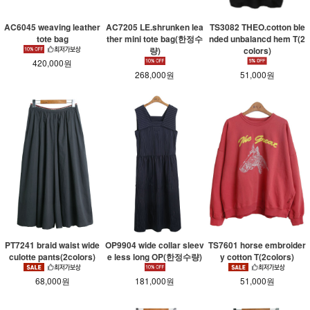
AC6045 weaving leather
AC7205 LE.shrunken lea
TS3082 THEO.cotton ble
tote bag
ther mini tote bag(한정수
nded unbalancd hem T(2
량)
colors)
420,000원
268,000원
51,000원
PT7241 braid waist wide
OP9904 wide collar sleev
TS7601 horse embroider
culotte pants(2colors)
e less long OP(한정수량)
y cotton T(2colors)
68,000원
181,000원
51,000원