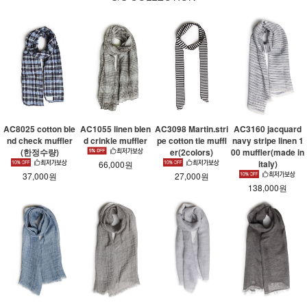
AC8025 cotton ble
AC1055 linen blen
AC3098 Martin.stri
AC3160 jacquard
nd check muffler
d crinkle muffler
pe cotton tie muffl
navy stripe linen 1
(한정수량)
er(2colors)
00 muffler(made in
italy)
66,000원
37,000원
27,000원
138,000원