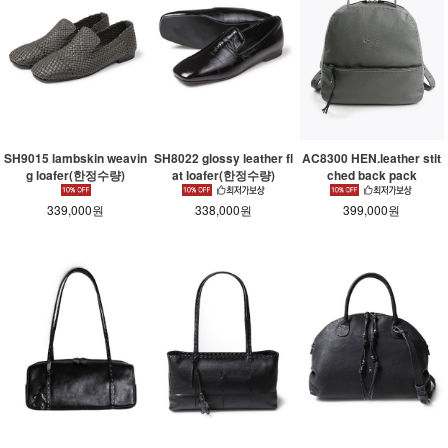
SH9015 lambskin weavin
SH8022 glossy leather fl
AC8300 HEN.leather stit
g loafer(한정수량)
at loafer(한정수량)
ched back pack
339,000원
338,000원
399,000원