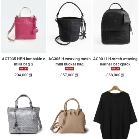
AC7035 HEN.lambskin e
AC305 H.weaving mesh
AC9011 H.stitch weaving
milia bag S
mini bucket bag
leather backpack
294,000원
357,000원
368,000원