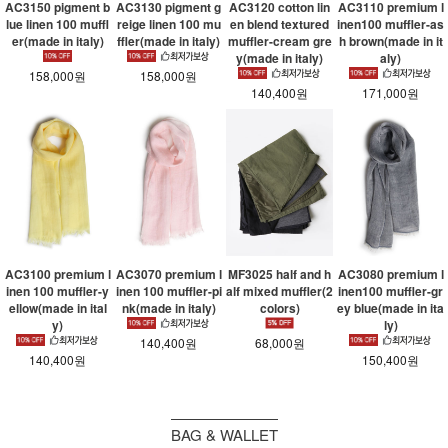
AC3150 pigment b
AC3130 pigment g
AC3120 cotton lin
AC3110 premium l
lue linen 100 muffl
reige linen 100 mu
en blend textured
inen100 muffler-as
er(made in italy)
ffler(made in italy)
muffler-cream gre
h brown(made in it
y(made in italy)
aly)
158,000원
158,000원
140,400원
171,000원
AC3100 premium l
AC3070 premium l
MF3025 half and h
AC3080 premium l
inen 100 muffler-y
inen 100 muffler-pi
alf mixed muffler(2
inen100 muffler-gr
ellow(made in ital
nk(made in italy)
colors)
ey blue(made in ita
y)
ly)
140,400원
68,000원
140,400원
150,400원
BAG & WALLET