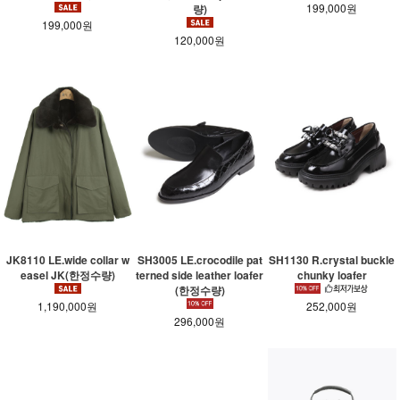
199,000원
량)
199,000원
120,000원
JK8110 LE.wide collar w
SH3005 LE.crocodile pat
SH1130 R.crystal buckle
easel JK(한정수량)
terned side leather loafer
chunky loafer
(한정수량)
1,190,000원
252,000원
296,000원