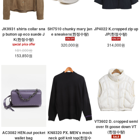
JK9931 shirts collar sna
SH7510 chunky mary jan
JP4022 K.cropped zip up
p button up eco suede J
e sneakers(한정수량)
JP(한정수량)
K(한정수량)
320,000원
314,000원
181,000원
153,850원
VT3602 D. cropped semi
over fit goose down VT
(한정수량)
KN8320 PX. MEN's mock
AC3082 HEN.out pocket
neck golf knit top(한정수
wallet bag